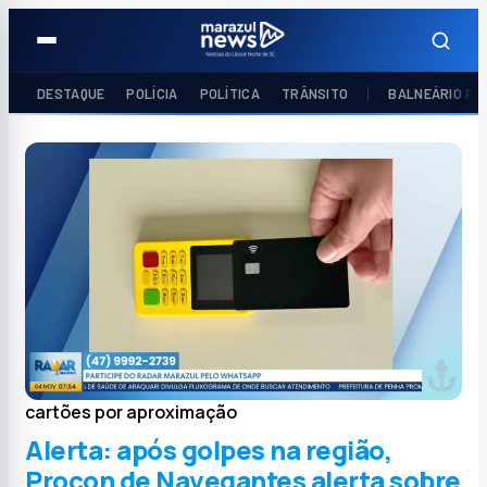
DESTAQUE
POLÍCIA
POLÍTICA
TRÂNSITO
BALNEÁRIO PI
cartões por aproximação
Alerta: após golpes na região,
Procon de Navegantes alerta sobre