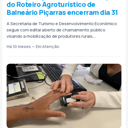
do Roteiro Agroturístico de
Balneário Piçarras encerram dia 31
A Secretaria de Turismo e Desenvolvimento Econômico
segue com edital aberto de chamamento público
visando a mobilização de produtores rurais,
empreendedores e microempreendedores locais
Há 10 meses — Em Atenção
interessados em participar do...