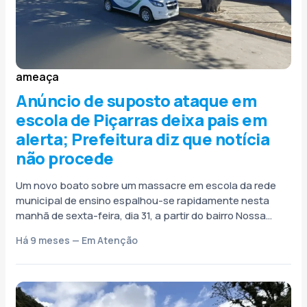
ameaça
Anúncio de suposto ataque em
escola de Piçarras deixa pais em
alerta; Prefeitura diz que notícia
não procede
Um novo boato sobre um massacre em escola da rede
municipal de ensino espalhou-se rapidamente nesta
manhã de sexta-feira, dia 31, a partir do bairro Nossa
Senhora da...
Há 9 meses — Em Atenção